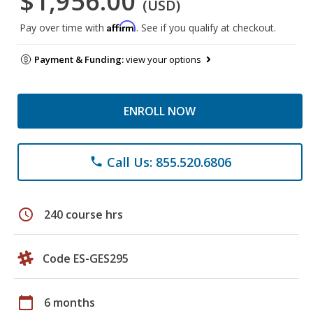
$1,956.00
(USD)
Affirm
Pay over time with
. See if you qualify at checkout.
Payment & Funding:
view your options
ENROLL NOW
Call Us: 855.520.6806
phone
schedule
240 course hrs
Code ES-GES295
calendar_today
6 months