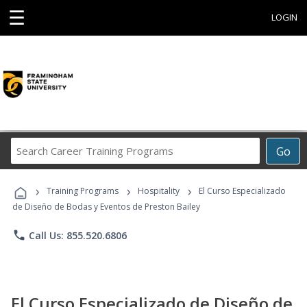
☰
LOGIN
Search
Go
Career
Training
›
›
›
Programs
Training Programs
Hospitality
El Curso Especializado
de Diseño de Bodas y Eventos de Preston Bailey
phone
Call Us: 855.520.6806
El Curso Especializado de Diseño de