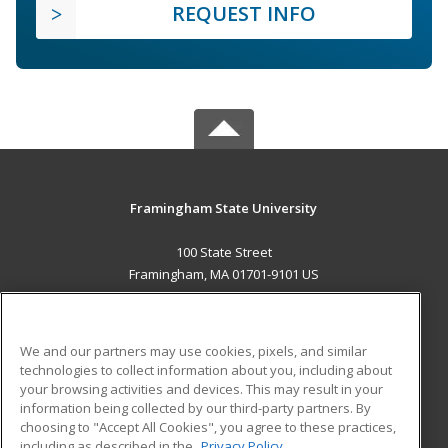
REQUEST INFO
Framingham State University
100 State Street
Framingham, MA 01701-9101 US
MAIN CONTENT
Career Training
We and our partners may use cookies, pixels, and similar
technologies to collect information about you, including about
ADDITIONAL RESOURCES
your browsing activities and devices. This may result in your
information being collected by our third-party partners. By
Military
Student Blog
choosing to "Accept All Cookies", you agree to these practices,
Financial Assistance
including as described in the
Privacy Policy