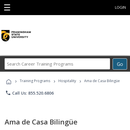
☰
LOGIN
Search
Go
Career
Training
›
›
›
Programs
Training Programs
Hospitality
Ama de Casa Bilingüe
phone
Call Us: 855.520.6806
Ama de Casa Bilingüe