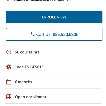
ENROLL NOW
Call Us: 855.520.6806
phone
schedule
50 course hrs
Code ES-GES615
calendar_today
6 months
grid_on
Open enrollment