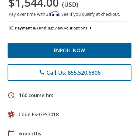
$1,544.00
(USD)
Affirm
Pay over time with
. See if you qualify at checkout.
Payment & Funding:
view your options
ENROLL NOW
Call Us: 855.520.6806
phone
schedule
160 course hrs
Code ES-GES7018
calendar_today
6 months