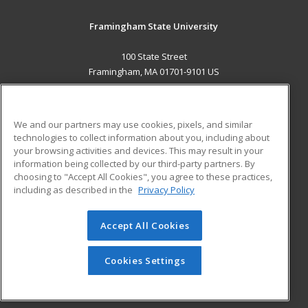
Framingham State University
100 State Street
Framingham, MA 01701-9101 US
MAIN CONTENT
Career Training
We and our partners may use cookies, pixels, and similar
technologies to collect information about you, including about
ADDITIONAL RESOURCES
your browsing activities and devices. This may result in your
information being collected by our third-party partners. By
Military
Student Blog
choosing to "Accept All Cookies", you agree to these practices,
Financial Assistance
including as described in the
Privacy Policy
Help
Accept All Cookies
© 2026 ed2go, a division of Cengage Learning. All rights
reserved. The material on this site cannot be reproduced or
redistributed unless you have obtained prior written
Cookies Settings
permission from Cengage Learning.
Privacy Policy