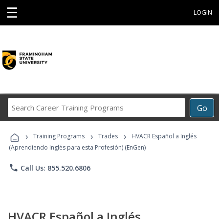
☰
LOGIN
Search
Go
Career
Training
›
›
›
Programs
Training Programs
Trades
HVACR Español a Inglés
(Aprendiendo Inglés para esta Profesión) (EnGen)
phone
Call Us: 855.520.6806
HVACR Español a Inglés