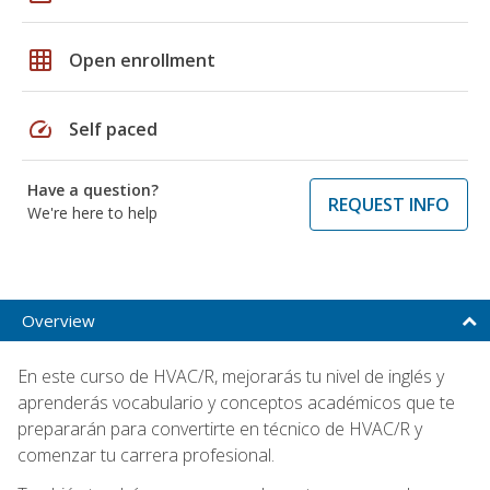
grid_on
Open enrollment
speed
Self paced
Have a question?
REQUEST INFO
We're here to help
Overview
En este curso de HVAC/R, mejorarás tu nivel de inglés y
aprenderás vocabulario y conceptos académicos que te
prepararán para convertirte en técnico de HVAC/R y
comenzar tu carrera profesional.