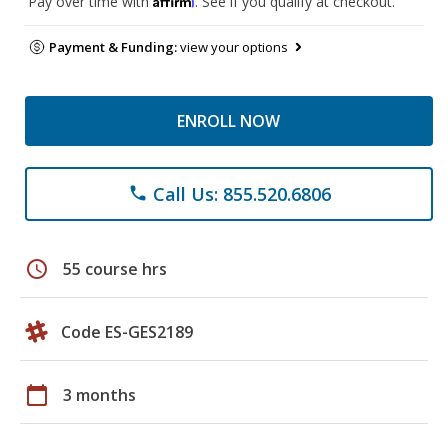
Pay over time with
. See if you qualify at checkout.
Payment & Funding:
view your options
ENROLL NOW
Call Us: 855.520.6806
phone
schedule
55 course hrs
Code ES-GES2189
calendar_today
3 months