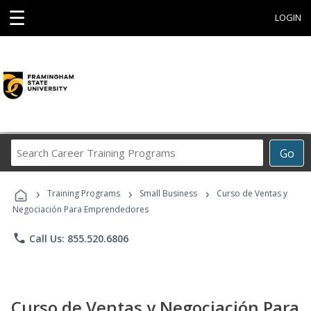
☰
LOGIN
Search
Go
Career
Training
›
›
›
Programs
Training Programs
Small Business
Curso de Ventas y
Negociación Para Emprendedores
phone
Call Us: 855.520.6806
Curso de Ventas y Negociación Para