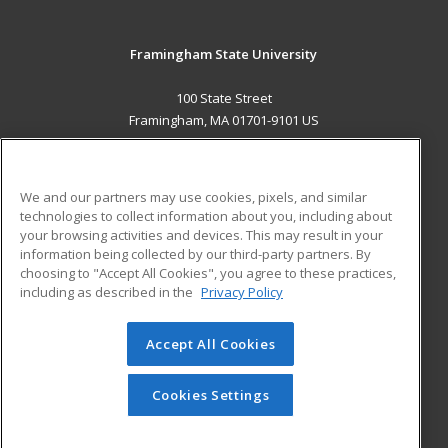
Framingham State University
100 State Street
Framingham, MA 01701-9101 US
MAIN CONTENT
Career Training
We and our partners may use cookies, pixels, and similar
technologies to collect information about you, including about
ADDITIONAL RESOURCES
your browsing activities and devices. This may result in your
information being collected by our third-party partners. By
Military
Student Blog
choosing to "Accept All Cookies", you agree to these practices,
Financial Assistance
including as described in the
Privacy Policy
Help
Accept All Cookies
© 2026 ed2go, a division of Cengage Learning. All rights
reserved. The material on this site cannot be reproduced or
redistributed unless you have obtained prior written
Cookies Settings
permission from Cengage Learning.
Privacy Policy