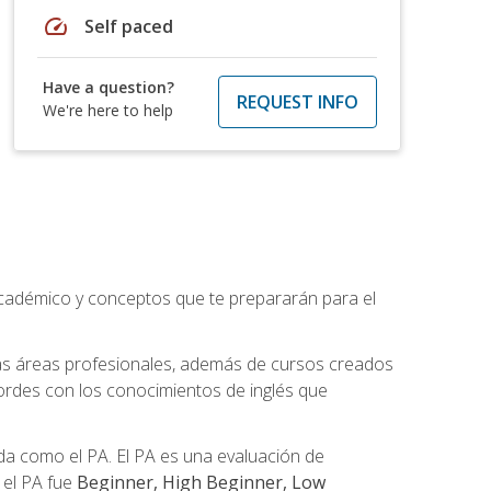
speed
Self paced
Have a question?
REQUEST INFO
We're here to help
académico y conceptos que te prepararán para el
as áreas profesionales, además de cursos creados
cordes con los conocimientos de inglés que
a como el PA. El PA es una evaluación de
n el PA fue
Beginner, High Beginner, Low