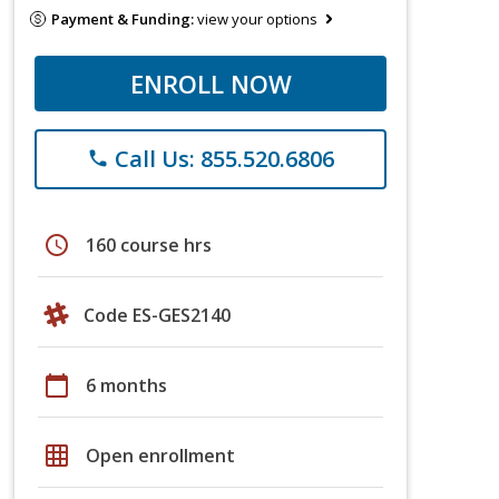
Payment & Funding:
view your options
ENROLL NOW
Call Us: 855.520.6806
phone
schedule
160 course hrs
Code ES-GES2140
calendar_today
6 months
grid_on
Open enrollment