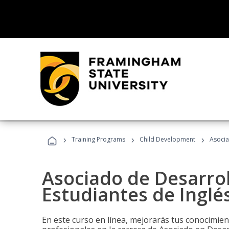
›
›
›
Training Programs
Child Development
Asocia
Asociado de Desarrol
Estudiantes de Inglé
En este curso en línea, mejorarás tus conocimien