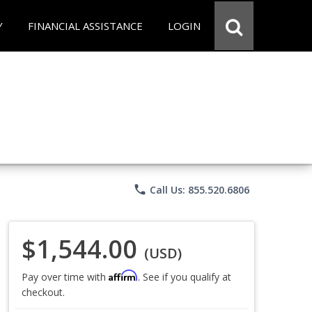
Y
FINANCIAL ASSISTANCE
LOGIN
phone
Call Us: 855.520.6806
$1,544.00
(USD)
Affirm
Pay over time with
. See if you qualify at
checkout.