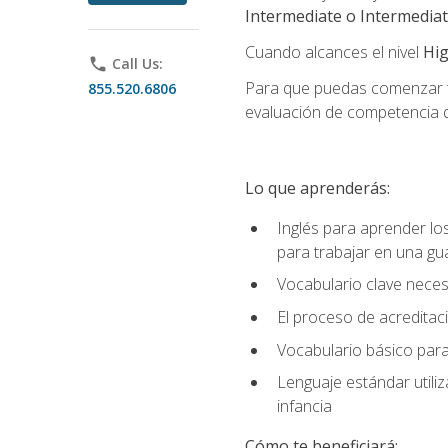
Intermediate o Intermedia
Cuando alcances el nivel
Hig
phone
Call Us:
Para que puedas comenzar tu
855.520.6806
evaluación de competencia de
Lo que aprenderás:
Inglés para aprender lo
para trabajar en una gu
Vocabulario clave neces
El proceso de acreditació
Vocabulario básico para
Lenguaje estándar utili
infancia
Cómo te beneficiará: