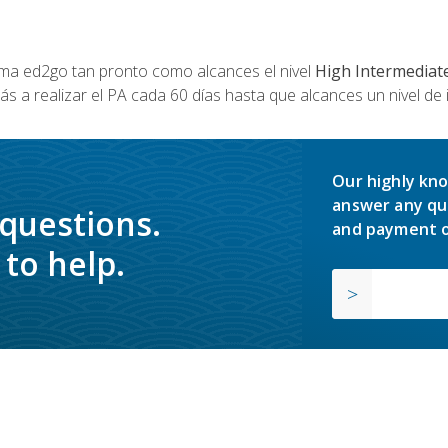
a ed2go tan pronto como alcances el nivel
High Intermediat
s a realizar el PA cada 60 días hasta que alcances un nivel de 
Our highly kno
answer any qu
 questions.
and payment o
to help.